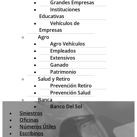
Grandes Empresas
Instituciones
Educativas
Vehículos de
Empresas
Agro
Agro Vehículos
Empleados
Extensivos
Ganado
Patrimonio
Salud y Retiro
Prevención Retiro
Prevención Salud
Banca
Banco Del Sol
Siniestros
Oficinas
Números Útiles
Escribinos