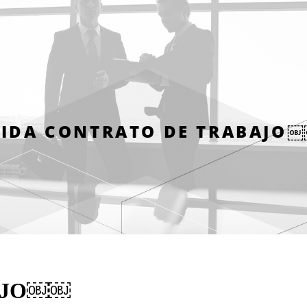
IDA CONTRATO DE TRABAJO
AJO￼￼