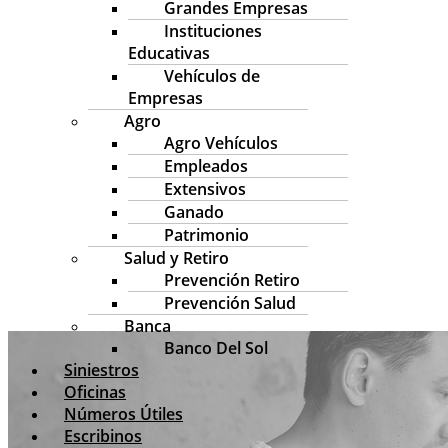
Grandes Empresas
Instituciones
Educativas
Vehículos de
Empresas
Agro
Agro Vehículos
Empleados
Extensivos
Ganado
Patrimonio
Salud y Retiro
Prevención Retiro
Prevención Salud
Banca
Banco Del Sol
Siniestros
Oficinas
Números Útiles
Escribinos